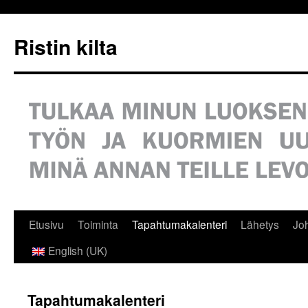
Siirry
sisältöön
Ristin kilta
Etusivu
Toiminta
Tapahtumakalenteri
Lähetys
Jo
English (UK)
Tapahtumakalenteri