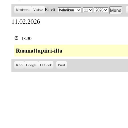
Kuukausi
Päivä
Vuosi
Päivä
Kuukausi
Viikko
11.02.2026
Raamattupiiri-
ilta
18:30
Raamattupiiri-ilta
Subscribe
Subscribe
View
RSS
Google
Outlook
Print
in
in