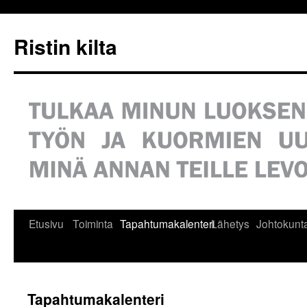
Siirry
sisältöön
Ristin kilta
Etusivu
Toiminta
Tapahtumakalenteri
Lähetys
Johtokunt
Tapahtumakalenteri