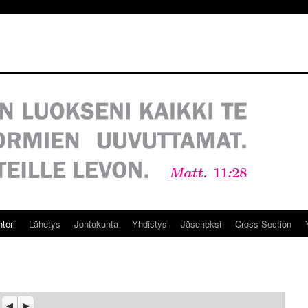
teri
Lähetys
Johtokunta
Yhdistys
Jäseneksi
Cross Section
Previous
Seuraava