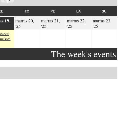
KESKIVIIKKO
TORSTAI
PERJANTAI
LAUANTAI
SUNNUNTAI
KE
TO
PE
LA
SU
s 19,
marras 20,
marras 21,
marras 22,
marras 23,
.11.2025
20.11.2025
21.11.2025
22.11.2025
23.11.2025
'25
'25
'25
'25
 Markus
kouksen
The week's events