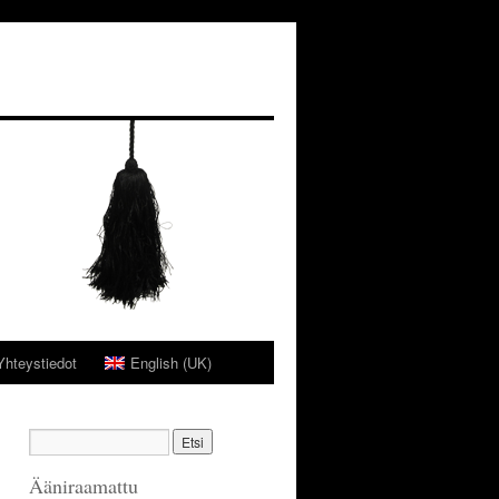
Yhteystiedot
English (UK)
Ääniraamattu