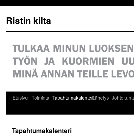
Siirry
sisältöön
Ristin kilta
Etusivu
Toiminta
Tapahtumakalenteri
Lähetys
Johtokunt
Tapahtumakalenteri