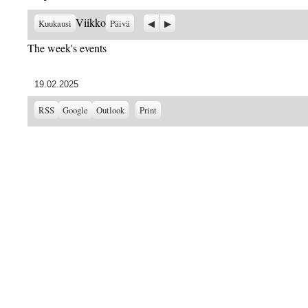
Previous
Seuraava
Viikko
Kuukausi
Päivä
The week's events
19.02.2025
Subscribe
Subscribe
View
RSS
Google
Outlook
Print
in
in