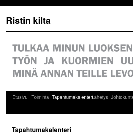
Siirry
sisältöön
Ristin kilta
Etusivu
Toiminta
Tapahtumakalenteri
Lähetys
Johtokunt
Tapahtumakalenteri