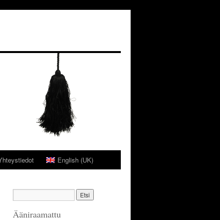
Yhteystiedot
English (UK)
Ääniraamattu