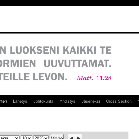
teri
Lähetys
Johtokunta
Yhdistys
Jäseneksi
Cross Section
ukausi
Päivä
Vuosi
Previous
Seuraava