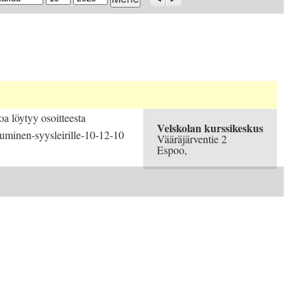
oa löytyy osoitteesta
Velskolan kurssikeskus
utuminen-syysleirille-10-12-10
Vääräjärventie 2
Espoo
,