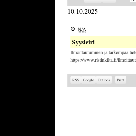
as
10.10.2025
Syysleiri
N/A
Syysleiri
Ilmoittautuminen ja tarkempaa tiet
https://www.ristinkilta.fi/ilmoitta
Subscribe
Subscribe
View
RSS
Google
Outlook
Print
in
in