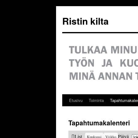
Siirry
sisältöön
Ristin kilta
Etusivu
Toiminta
Tapahtumakalen
Tapahtumakalenteri
Ku
View
List
Päivä
Kuukausi
Viikko