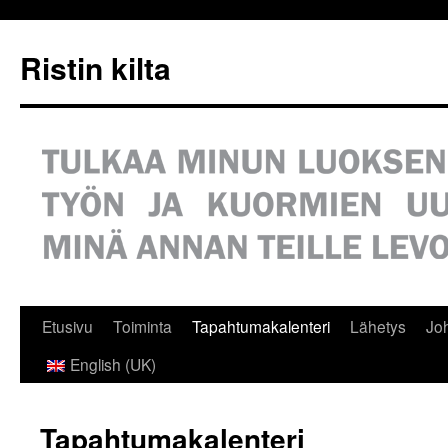
Siirry
sisältöön
Ristin kilta
Etusivu
Toiminta
Tapahtumakalenteri
Lähetys
Jo
English (UK)
Tapahtumakalenteri