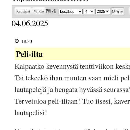
Kuukausi
Päivä
Vuosi
Päivä
Kuukausi
Viikko
04.06.2025
Peli-
ilta
18:30
Peli-ilta
Kaipaatko kevennystä tenttiviikon kesk
Tai tekeekö ihan muuten vaan mieli pel
lautapelejä ja hengata hyvässä seurassa
Tervetuloa peli-iltaan! Tuo itsesi, kav
lautapelisi!