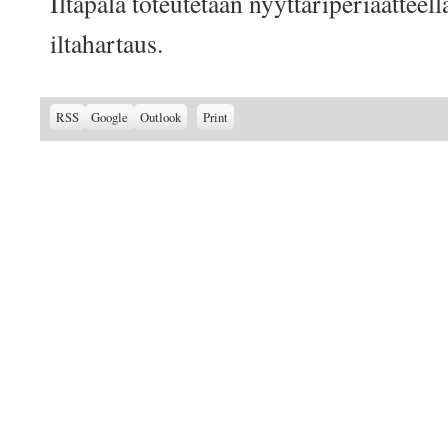
Iltapala toteutetaan nyyttäriperiaatteella
iltahartaus.
Subscribe
Subscribe
View
RSS
Google
Outlook
Print
in
in