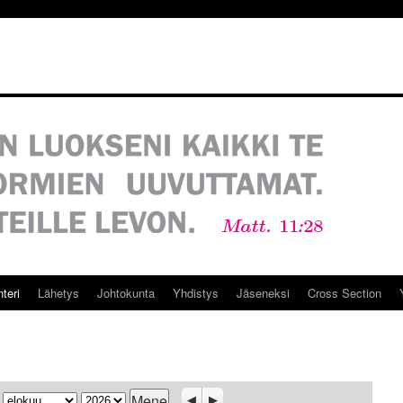
teri
Lähetys
Johtokunta
Yhdistys
Jäseneksi
Cross Section
Kuukausi
Vuosi
Previous
Seuraava