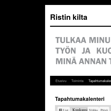
Siirry
sisältöön
Ristin kilta
Etusivu
Toiminta
Tapahtumakalen
Tapahtumakalenteri
View
Kuukausi
List
Viikko
Päivä