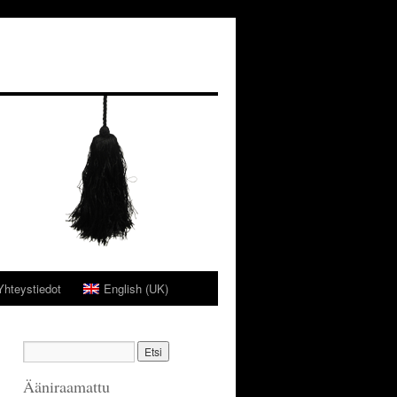
Yhteystiedot
English (UK)
Ääniraamattu