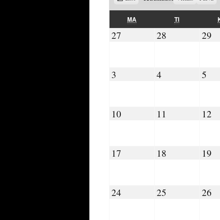
as
MAANANTAI
TIISTAI
MA
TI
27.07.2026
28.07.2026
29
27
28
29
03.08.2026
04.08.2026
05.
3
4
5
10.08.2026
11.08.2026
12
10
11
12
17.08.2026
18.08.2026
19
17
18
19
24.08.2026
25.08.2026
26
24
25
26