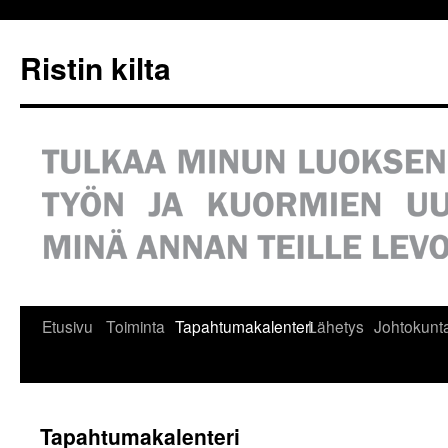
Siirry
sisältöön
Ristin kilta
Etusivu
Toiminta
Tapahtumakalenteri
Lähetys
Johtokunt
Tapahtumakalenteri