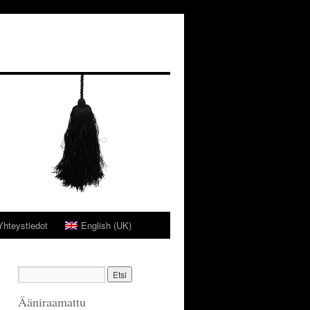
Yhteystiedot
English (UK)
Ääniraamattu