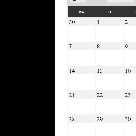
as
MAANANTAI
TIISTAI
MA
TI
30.09.2024
01.10.2024
02.
30
1
2
07.10.2024
08.10.2024
09.
7
8
9
14.10.2024
15.10.2024
16
14
15
16
21.10.2024
22.10.2024
23
21
22
23
28.10.2024
29.10.2024
30
28
29
30