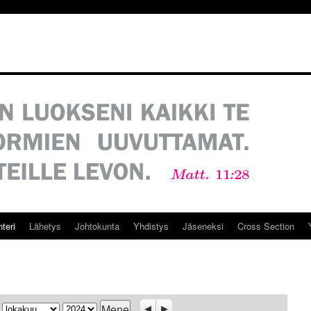
teri
Lähetys
Johtokunta
Yhdistys
Jäseneksi
Cross Section
Kuukausi
Vuosi
Previous
Seuraava