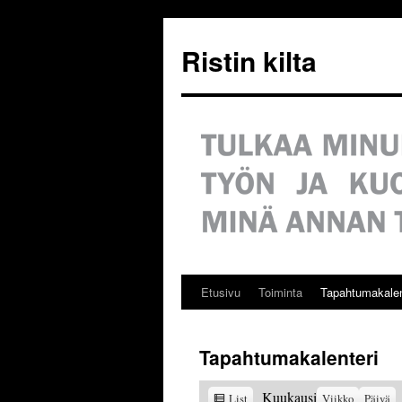
Siirry
sisältöön
Ristin kilta
Etusivu
Toiminta
Tapahtumakalen
Tapahtumakalenteri
View
Kuukausi
List
Viikko
Päivä