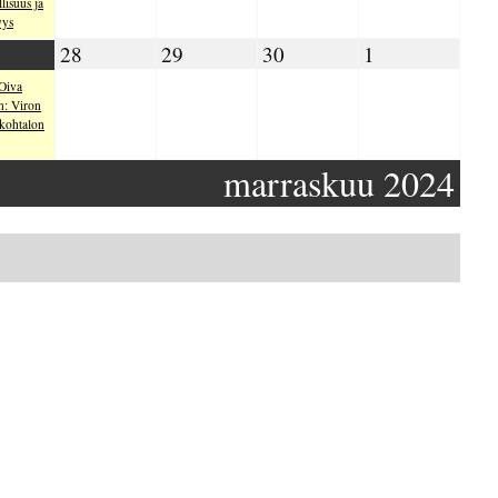
llisuus ja
yys
.11.2024
28.11.2024
29.11.2024
30.11.2024
01.12.2024
28
29
30
1
Oiva
n: Viron
kohtalon
marraskuu 2024