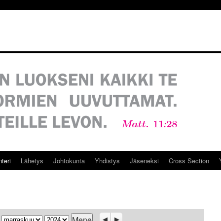
teri
Lähetys
Johtokunta
Yhdistys
Jäseneksi
Cross Section
Kuukausi
Vuosi
Previous
Seuraava