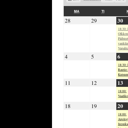
as
MAANANTAI
TIISTAI
MA
TI
30
28.10.2024
29.10.2024
30
28
29
18:30: 
Olkkon
Päihteet
vankilat
Vapahta
06.
04.11.2024
05.11.2024
6
4
5
18:30: 
Rautio:
Kutsum
13
11.11.2024
12.11.2024
13
11
12
18:00:
Vaalik
20
18.11.2024
19.11.2024
20
18
19
18:00:
Apologi
Jeesuks