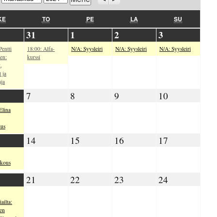
KESKIVIIKKO
TORSTAI
PERJANTAI
LAUANTAI
SUNNUNTAI
KE
TO
PE
LA
SU
.10.2024
31.10.2024
01.11.2024
02.11.2024
03.11.2024
31
1
2
3
Pentti
18:00: Alfa-
N/A: Syysleiri
N/A: Syysleiri
N/A: Syysleiri
en:
kurssi
,
 ja
ja
11.2024
07.11.2024
08.11.2024
09.11.2024
10.11.2024
7
8
9
10
Elina
us
.11.2024
14.11.2024
15.11.2024
16.11.2024
17.11.2024
14
15
16
17
okous
.11.2024
21.11.2024
22.11.2024
23.11.2024
24.11.2024
21
22
23
24
ailta:
en