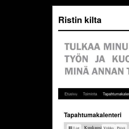
Siirry
sisältöön
Ristin kilta
Etusivu
Toiminta
Tapahtumakalen
Tapahtumakalenteri
View
Kuukausi
List
Viikko
Päivä