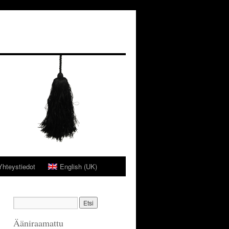
Yhteystiedot
English (UK)
Ääniraamattu