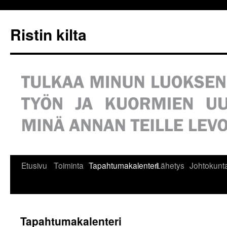
Siirry
sisältöön
Ristin kilta
Etusivu
Toiminta
Tapahtumakalenteri
Lähetys
Johtokunt
Tapahtumakalenteri