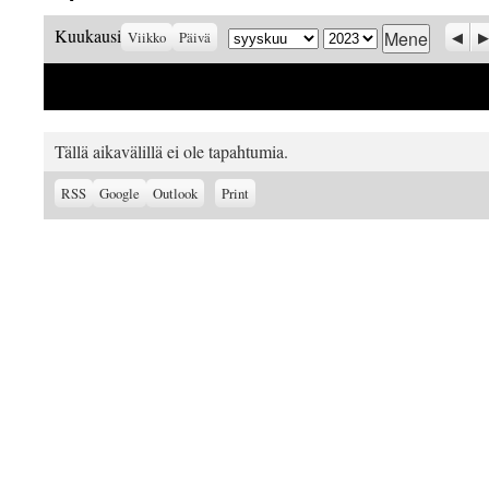
Kuukausi
Vuosi
Prev
S
Kuukausi
Viikko
Päivä
Tällä aikavälillä ei ole tapahtumia.
Subscribe
Subscribe
View
RSS
Google
Outlook
Print
in
in