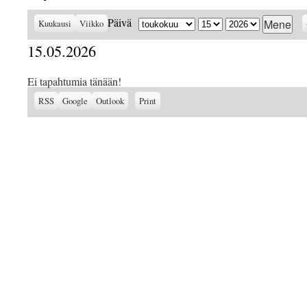
Kuukausi
Päivä
Vuosi
Päivä
Kuukausi
Viikko
15.05.2026
Ei tapahtumia tänään!
Subscribe
Subscribe
View
RSS
Google
Outlook
Print
in
in