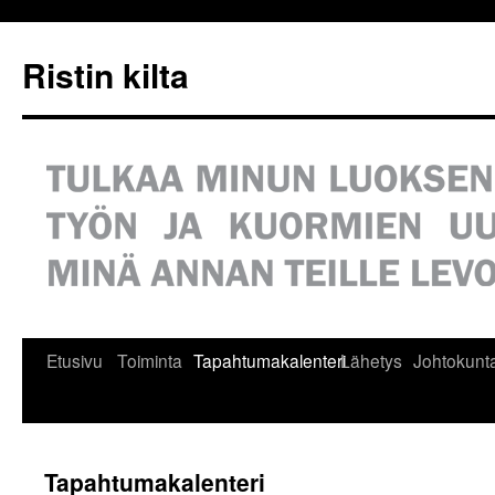
Siirry
sisältöön
Ristin kilta
Etusivu
Toiminta
Tapahtumakalenteri
Lähetys
Johtokunt
Tapahtumakalenteri