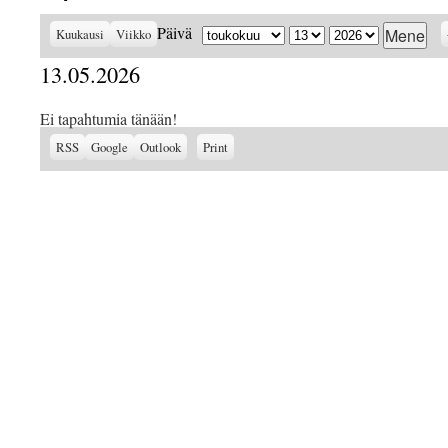
Kuukausi
Päivä
Vuosi
Päivä
Kuukausi
Viikko
13.05.2026
Ei tapahtumia tänään!
Subscribe
Subscribe
View
RSS
Google
Outlook
Print
in
in