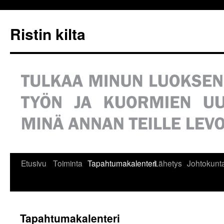
Siirry
sisältöön
Ristin kilta
Etusivu
Toiminta
Tapahtumakalenteri
Lähetys
Johtokunt
Tapahtumakalenteri