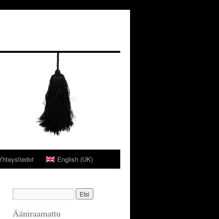
Yhteystiedot
English (UK)
Ääniraamattu