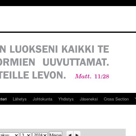
teri
Lähetys
Johtokunta
Yhdistys
Jäseneksi
Cross Section
ukausi
Päivä
Vuosi
Previous
Seuraava