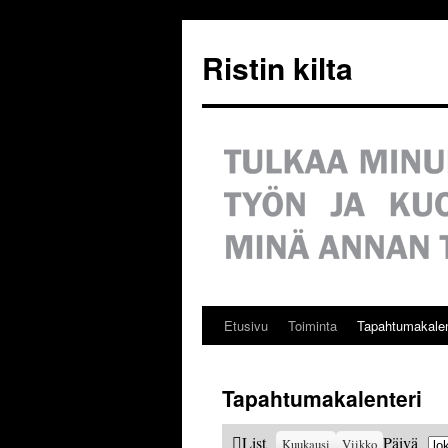
Siirry
sisältöön
Ristin kilta
Etusivu
Toiminta
Tapahtumakalen
Tapahtumakalenteri
Ku
View
List
Päivä
Kuukausi
Viikko