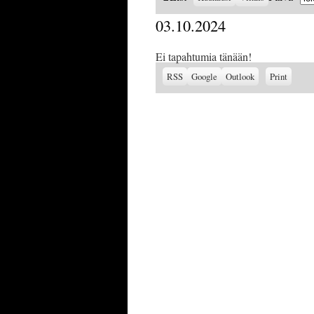
as
03.10.2024
Ei tapahtumia tänään!
Subscribe
Subscribe
View
RSS
Google
Outlook
Print
in
in