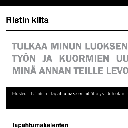
Siirry
sisältöön
Ristin kilta
Etusivu
Toiminta
Tapahtumakalenteri
Lähetys
Johtokunt
Tapahtumakalenteri