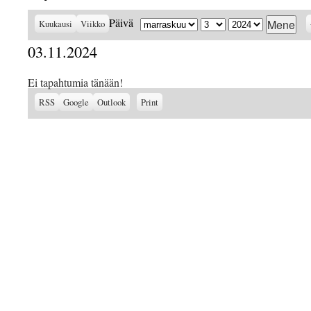
Kuukausi
Päivä
Vuosi
Päivä
Kuukausi
Viikko
03.11.2024
Ei tapahtumia tänään!
Subscribe
Subscribe
View
RSS
Google
Outlook
Print
in
in