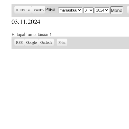
Kuukausi
Päivä
Vuosi
Päivä
Kuukausi
Viikko
03.11.2024
Ei tapahtumia tänään!
Subscribe
Subscribe
View
RSS
Google
Outlook
Print
in
in