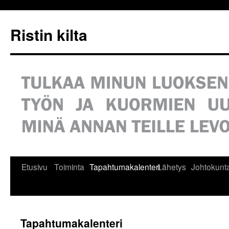
Siirry
sisältöön
Ristin kilta
Etusivu
Toiminta
Tapahtumakalenteri
Lähetys
Johtokunt
Tapahtumakalenteri