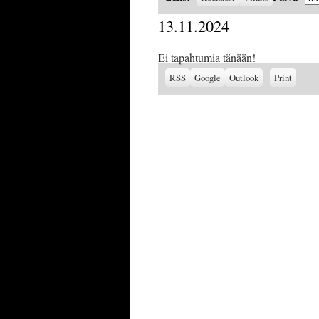
as
13.11.2024
Ei tapahtumia tänään!
Subscribe
Subscribe
View
RSS
Google
Outlook
Print
in
in