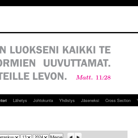
teri
Lähetys
Johtokunta
Yhdistys
Jäseneksi
Cross Section
ukausi
Päivä
Vuosi
Previous
Seuraava