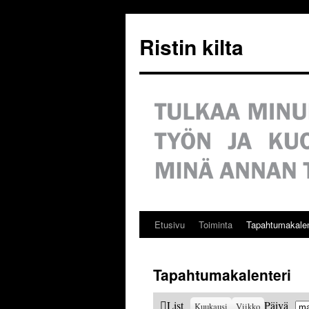
Siirry
sisältöön
Ristin kilta
Etusivu
Toiminta
Tapahtumakalen
Tapahtumakalenteri
Ku
View
List
Päivä
Kuukausi
Viikko