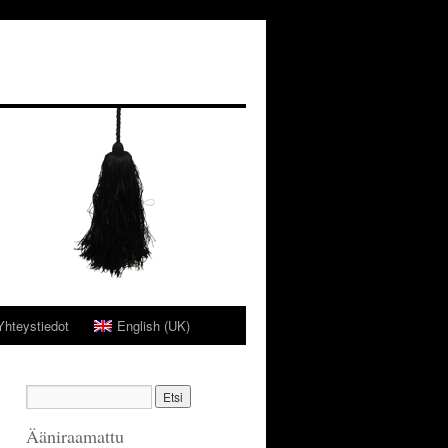
Yhteystiedot
English (UK)
Ääniraamattu