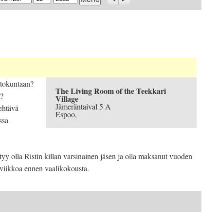
htokuntaan?
The Living Room of the Teekkari
n?
Village
Jämeräntaival 5 A
ehtävä
Espoo
,
ssa
ytyy olla Ristin killan varsinainen jäsen ja olla maksanut vuoden
viikkoa ennen vaalikokousta.