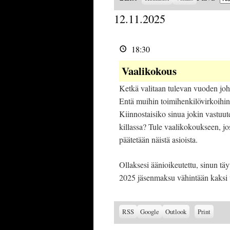
as
12.11.2025
Vaalikokous
18:30
Vaalikokous
Ketkä valitaan tulevan vuoden jo
Entä muihin toimihenkilövirkoihi
Kiinnostaisiko sinua jokin vastuut
killassa? Tule vaalikokoukseen, jo
päätetään näistä asioista.
Ollaksesi äänioikeutettu, sinun tä
2025 jäsenmaksu vähintään kaksi 
Subscribe
Subscribe
View
RSS
Google
Outlook
Print
in
in