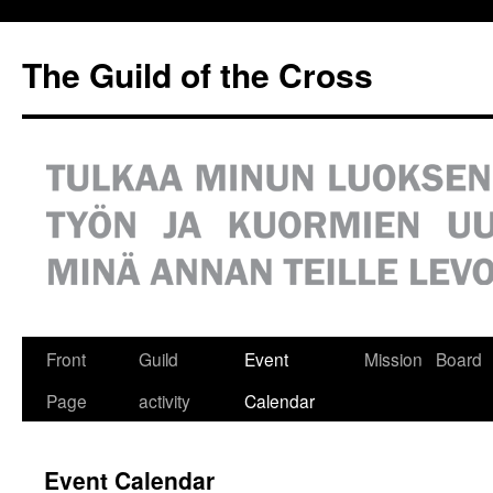
Siirry
sisältöön
The Guild of the Cross
Front
Guild
Event
Mission
Board
Page
activity
Calendar
Event Calendar