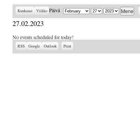
Kuukausi
Päivä
Vuosi
Päivä
Kuukausi
Viikko
27.02.2023
No events scheduled for today!
Subscribe
Subscribe
View
RSS
Google
Outlook
Print
in
in