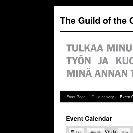
Siirry
sisältöön
The Guild of the
Front Page
Guild activity
Event 
Event Calendar
View
Viikko
List
Kuukausi
Päivä