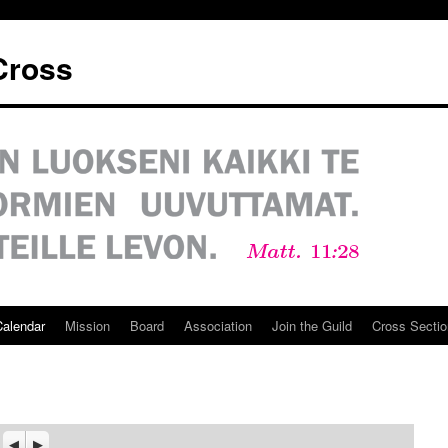
 Cross
Calendar
Mission
Board
Association
Join the Guild
Cross Sectio
Previous
Seuraava