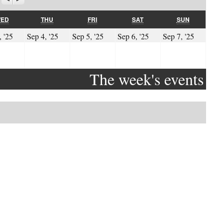
WEDNESDAY
THURSDAY
FRIDAY
SATURDAY
SUNDAY
ED
THU
FRI
SAT
SUN
025
03.09.2025
04.09.2025
05.09.2025
06.09.2025
07.09.
, '25
Sep 4, '25
Sep 5, '25
Sep 6, '25
Sep 7, '25
The week's events